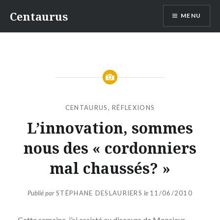
Aller
Centaurus
MENU
au
contenu
CENTAURUS
,
RÉFLEXIONS
L’innovation, sommes
nous des « cordonniers
mal chaussés? »
Publié par
STÉPHANE DESLAURIERS
le
11/06/2010
Cette semaine, j’ai assisté au discours de Monsieur