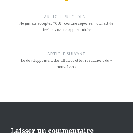
Navigation
de
ARTICLE PRÉCÉDENT
l’article
Ne jamais accepter “OUI” comme réponse… ou l’art de
lire les VRAIES opportunités!
ARTICLE SUIVANT
Le développement des affaires et les résolutions du «
Nouvel An »
Laisser un commentaire