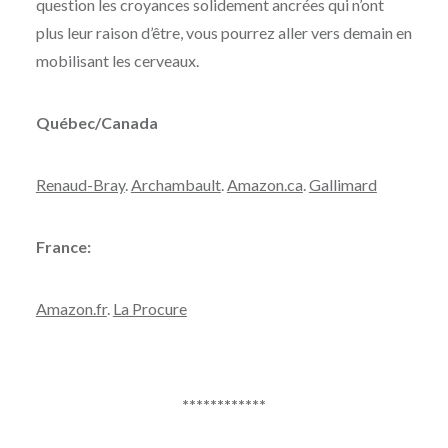
question les croyances solidement ancrées qui n’ont
plus leur raison d’être, vous pourrez aller vers demain en
mobilisant les cerveaux.
Québec/Canada
Renaud-Bray
.
Archambault
.
Amazon.ca
.
Gallimard
France:
Amazon.fr
.
La Procure
************