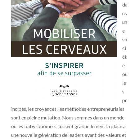
da
ns
un
e
so
ci
ét
é
ou
le
s
pr
incipes, les croyances, les méthodes entrepreneuriales
sont en pleine mutation. Nous sommes dans un monde
ou les baby-boomers laissent graduellement la place à
une nouvelle génération de leaders ayant des valeurs et