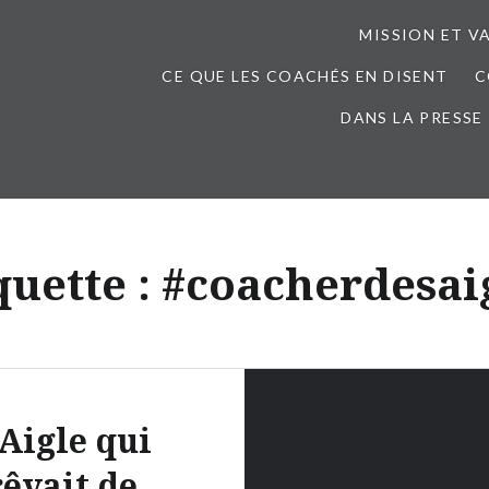
MISSION ET V
CE QUE LES COACHÉS EN DISENT
C
DANS LA PRESSE
quette :
#coacherdesai
’Aigle qui
rêvait de