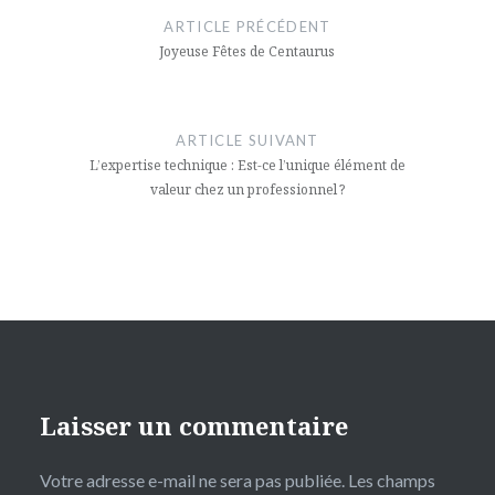
de
ARTICLE PRÉCÉDENT
l’article
Joyeuse Fêtes de Centaurus
ARTICLE SUIVANT
L’expertise technique : Est-ce l’unique élément de
valeur chez un professionnel ?
Laisser un commentaire
Votre adresse e-mail ne sera pas publiée.
Les champs